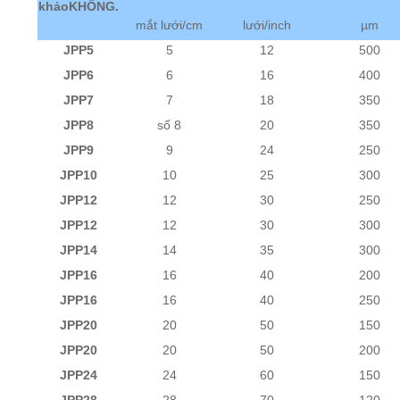
khảoKHÔNG.
mắt lưới/cm
lưới/inch
µm
JPP5
5
12
500
JPP6
6
16
400
JPP7
7
18
350
JPP8
số 8
20
350
JPP9
9
24
250
JPP10
10
25
300
JPP12
12
30
250
JPP12
12
30
300
JPP14
14
35
300
JPP16
16
40
200
JPP16
16
40
250
JPP20
20
50
150
JPP20
20
50
200
JPP24
24
60
150
JPP28
28
70
120