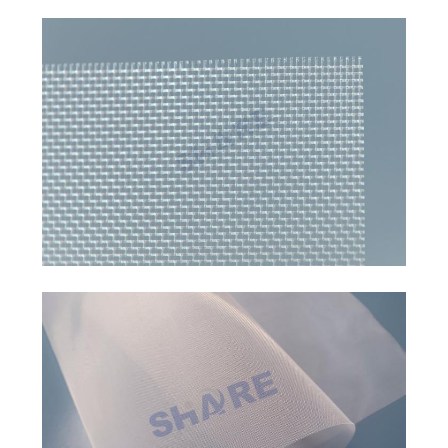
CHÚNG
TÔI
TIN
TỨC
CÁC
VỤ
ÁN
YÊU
CẦU
BÁO
GIÁ