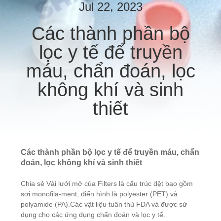
CHUYẾN
Jul 22, 2023
THAM
Các thành phần bộ
QUAN
lọc y tế để truyền
NHÀ
máu, chẩn đoán, lọc
MÁY
không khí và sinh
KIỂM
thiết
SOÁT
CHẤT
LƯỢNG
Các thành phần bộ lọc y tế để truyền máu, chẩn
đoán, lọc không khí và sinh thiết
LIÊN
Chia sẻ Vải lưới mở của Filters là cấu trúc dệt bao gồm
HỆ
sợi monofila-ment, điển hình là polyester (PET) và
polyamide (PA).Các vật liệu tuân thủ FDA và được sử
VỚI
dụng cho các ứng dụng chẩn đoán và lọc y tế.