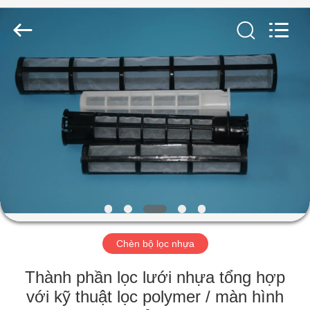
2019
-
2026
Share
Group
Limited.
All
Rights
NHÀ
Reserved.
SẢN
PHẨM
VIDEO
VỀ
CHÚNG
Chèn bộ lọc nhựa
TÔI
Thành phần lọc lưới nhựa tổng hợp
với kỹ thuật lọc polymer / màn hình