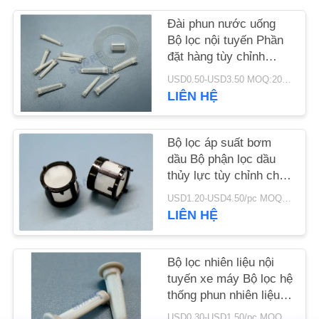
CHÚNG
Đài phun nước uống
TÔI
Bộ lọc nội tuyến Phần
đặt hàng tùy chỉnh
Lưới Chèn Bộ lọc đúc
TIN
USD0.50-USD3.50 MOQ:200pcs
nhựa
LIÊN HỆ
TỨC
Bộ lọc áp suất bơm
CÁC
dầu Bộ phận lọc dầu
VỤ
thủy lực tùy chỉnh cho
ÁN
xe máy
USD1.20-USD4.50/pc MOQ:200pcs
LIÊN HỆ
YÊU
CẦU
Bộ lọc nhiên liệu nội
tuyến xe máy Bộ lọc hệ
BÁO
thống phun nhiên liệu
GIÁ
tùy chỉnh Micron KTM
USD0.30-USD1.50/pc MOQ:200 CÁI