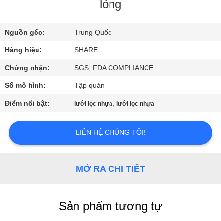
CHUYẾN
lỏng
THAM
Nguồn gốc:
Trung Quốc
QUAN
NHÀ
Hàng hiệu:
SHARE
MÁY
Chứng nhận:
SGS, FDA COMPLIANCE
Số mô hình:
Tập quán
KIỂM
Điểm nổi bật:
,
lưới lọc nhựa
lưới lọc nhựa
SOÁT
CHẤT
LIÊN HỆ CHÚNG TÔI!
LƯỢNG
MỞ RA CHI TIẾT
LIÊN
HỆ
Sản phẩm tương tự
VỚI