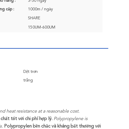
ao hàng :
3-30 ngày
ng cấp :
1000m / ngày
SHARE
150UM-600UM
Dệt trơn
trắng
d heat resistance at a reasonable cost.
hất tốt với chi phí hợp lý.
Polypropylene is
s.
Polypropylen bền chắc và kháng bất thường với