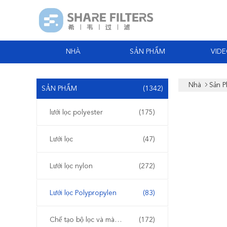
NHÀ
SẢN PHẨM
VID
Nhà
Sản 
SẢN PHẨM
(1342)
lưới lọc polyester
(175)
Lưới lọc
(47)
Lưới lọc nylon
(272)
Lưới lọc Polypropylen
(83)
Chế tạo bộ lọc và màn hình
(172)