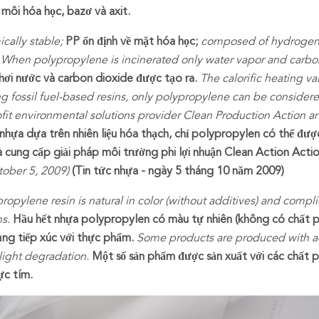
 môi hóa học, bazơ và axit.
cally stable;
PP ổn định về mặt hóa học;
composed of hydrogen
When polypropylene is incinerated only water vapor and carbo
 hơi nước và carbon dioxide được tạo ra.
The calorific heating valu
 fossil fuel-based resins, only polypropylene can be considere
fit environmental solutions provider Clean Production Action and
i nhựa dựa trên nhiên liệu hóa thạch, chỉ polypropylen có thể đư
à cung cấp giải pháp môi trường phi lợi nhuận Clean Action Acti
ober 5, 2009)
(Tin tức nhựa - ngày 5 tháng 10 năm 2009)
ropylene resin is natural in color (without additives) and compl
ns.
Hầu hết nhựa polypropylen có màu tự nhiên (không có chất ph
ng tiếp xúc với thực phẩm.
Some products are produced with add
 light degradation.
Một số sản phẩm được sản xuất với các chất p
ực tím.