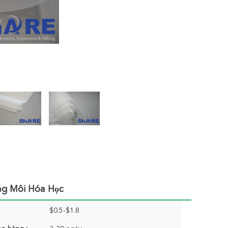
ng Môi Hóa Học
$0.5-$1.8