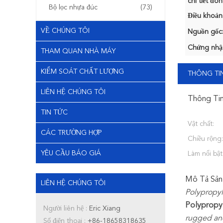
chi tiết đón
Bộ lọc nhựa đúc
(73)
Điều khoản
VỀ CHÚNG TÔI
Nguồn gốc
Chứng nhậ
THAM QUAN NHÀ MÁY
KIỂM SOÁT CHẤT LƯỢNG
THÔNG TIN
LIÊN HỆ CHÚNG TÔI
Thông Tin
TIN TỨC
Vật chất:
CÁC TRƯỜNG HỢP
Chiều rộng:
YÊU CẦU BÁO GIÁ
Làm nổi bật
Mô Tả Sản
LIÊN HỆ CHÚNG TÔI
Polypropyl
Polypropyle
Người liên hệ :
Eric Xiang
rugged and
Số điện thoại :
+86-18658318635