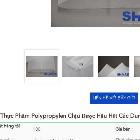
LIÊN HỆ VỚI BÂY GIỜ
c Thực Phẩm Polypropylen Chịu Được Hầu Hết Các Du
t hàng tối
100
Giá bán :