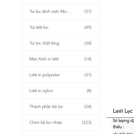
Túi lọc định mức Micron
(37)
Túi lưới lọc
(49)
Túi lọc chất lỏng
(34)
Màn hình in lưới
(14)
Lưới in polyester
(31)
Lưới in nylon
(8)
Thành phần bộ lọc
(24)
Lưới Lọ
Số lượng đặ
Chèn bộ lọc nhựa
(323)
thiểu :