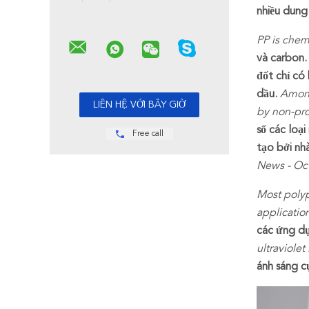
nhiều dung
PP is chemi
và carbon.
đốt chỉ có
dầu.
Among
by non-pro
số các loạ
Free call
tạo bởi nh
News - Oct
Most polyp
applicatio
các ứng dụ
ultraviolet
ánh sáng c