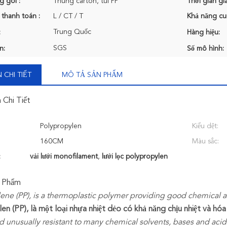
g gói :
Thùng carton, túi PP
Thời gian gi
 thanh toán :
L / CT / T
Khả năng cu
Trung Quốc
:
Hàng hiệu:
SGS
n:
Số mô hình:
 CHI TIẾT
MÔ TẢ SẢN PHẨM
 Chi Tiết
Polypropylen
Kiểu dệt:
160CM
Màu sắc:
:
vải lưới monofilament
,
lưới lọc polypropylen
 Phẩm
ene (PP), is a thermoplastic polymer providing good chemical an
n (PP), là một loại nhựa nhiệt dẻo có khả năng chịu nhiệt và hóa c
 unusually resistant to many chemical solvents, bases and acid