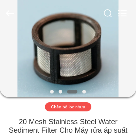
2019
-
2026
Share
Group
Limited.
All
Rights
NHÀ
Reserved.
SẢN
PHẨM
VIDEO
VỀ
CHÚNG
Chèn bộ lọc nhựa
TÔI
20 Mesh Stainless Steel Water
Sediment Filter Cho Máy rửa áp suất