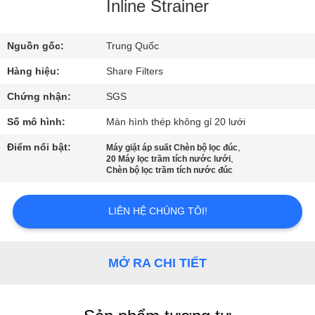
CHUYẾN
Inline Strainer
THAM
Nguồn gốc:
Trung Quốc
QUAN
NHÀ
Hàng hiệu:
Share Filters
MÁY
Chứng nhận:
SGS
Số mô hình:
Màn hình thép không gỉ 20 lưới
KIỂM
Điểm nổi bật:
,
Máy giặt áp suất Chèn bộ lọc đúc
,
20 Máy lọc trầm tích nước lưới
SOÁT
Chèn bộ lọc trầm tích nước đúc
CHẤT
LƯỢNG
LIÊN HỆ CHÚNG TÔI!
LIÊN
MỞ RA CHI TIẾT
HỆ
VỚI