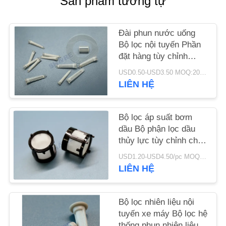
Sản phẩm tương tự
CHÚNG
TÔI
Đài phun nước uống
Bộ lọc nội tuyến Phần
TIN
đặt hàng tùy chỉnh
Lưới Chèn Bộ lọc đúc
TỨC
USD0.50-USD3.50 MOQ:200pcs
nhựa
LIÊN HỆ
CÁC
Bộ lọc áp suất bơm
VỤ
dầu Bộ phận lọc dầu
ÁN
thủy lực tùy chỉnh cho
xe máy
USD1.20-USD4.50/pc MOQ:200pcs
YÊU
LIÊN HỆ
CẦU
BÁO
Bộ lọc nhiên liệu nội
tuyến xe máy Bộ lọc hệ
GIÁ
thống phun nhiên liệu